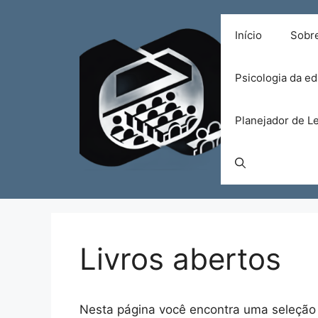
Pular
para
Início
Sobr
o
conteúdo
Psicologia da e
Planejador de Le
Livros abertos
Nesta página você encontra uma seleção d