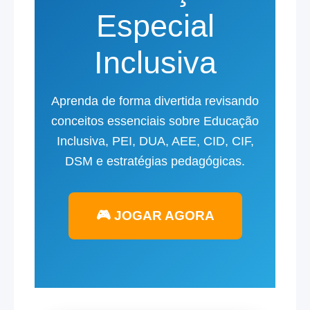
Especial
Inclusiva
Aprenda de forma divertida revisando
conceitos essenciais sobre Educação
Inclusiva, PEI, DUA, AEE, CID, CIF,
DSM e estratégias pedagógicas.
🎮 JOGAR AGORA