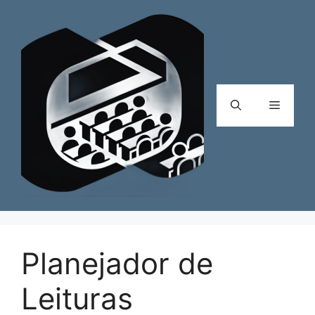
Pular
para
o
conteúdo
Menu
Planejador de
Leituras