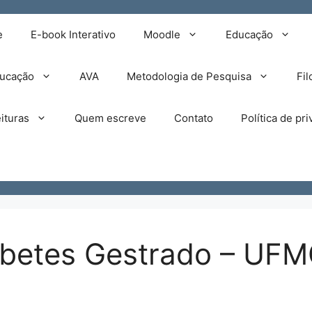
e
E-book Interativo
Moodle
Educação
ducação
AVA
Metodologia de Pesquisa
Fil
ituras
Quem escreve
Contato
Política de pr
erbetes Gestrado – UF