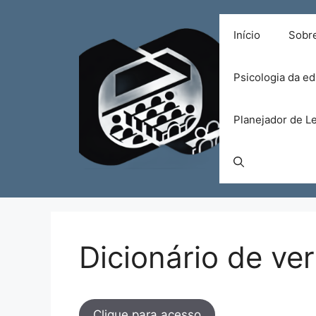
Pular
para
Início
Sobr
o
conteúdo
Psicologia da e
Planejador de Le
Dicionário de v
Clique para acesso