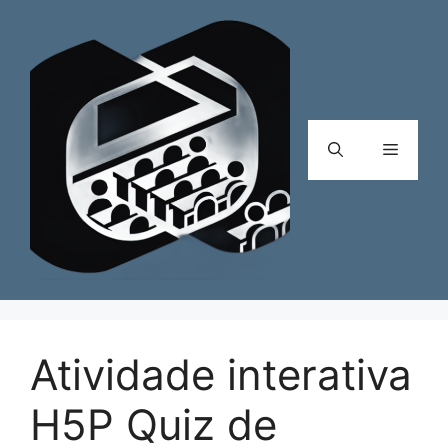
Pular
para
o
conteúdo
Menu
Atividade interativa
H5P Quiz de