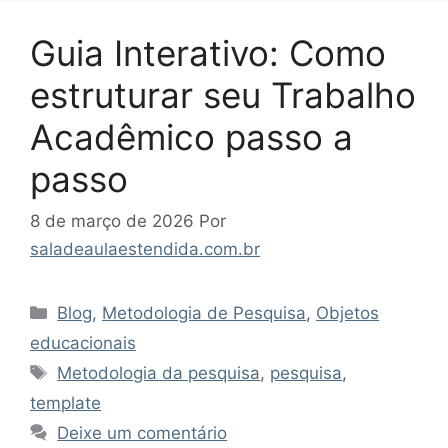
Guia Interativo: Como
estruturar seu Trabalho
Acadêmico passo a
passo
8 de março de 2026
Por
saladeaulaestendida.com.br
Categorias
Blog
,
Metodologia de Pesquisa
,
Objetos
educacionais
Tags
Metodologia da pesquisa
,
pesquisa
,
template
Deixe um comentário