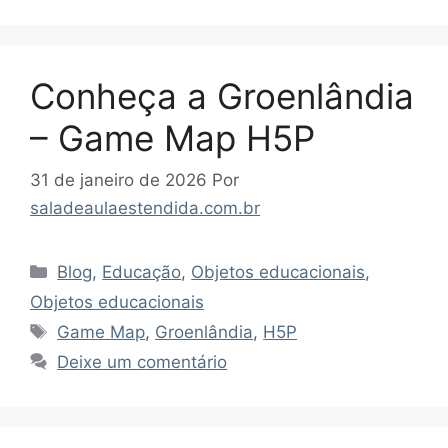
Conheça a Groenlândia
– Game Map H5P
31 de janeiro de 2026
Por
saladeaulaestendida.com.br
Categorias
Blog
,
Educação
,
Objetos educacionais
,
Objetos educacionais
Tags
Game Map
,
Groenlândia
,
H5P
Deixe um comentário