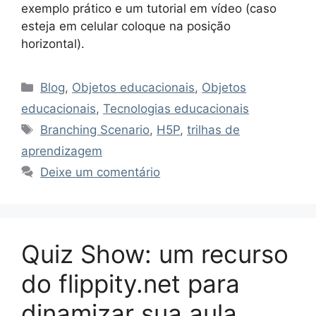
exemplo prático e um tutorial em vídeo (caso
esteja em celular coloque na posição
horizontal).
Categorias
Blog
,
Objetos educacionais
,
Objetos
educacionais
,
Tecnologias educacionais
Tags
Branching Scenario
,
H5P
,
trilhas de
aprendizagem
Deixe um comentário
Quiz Show: um recurso
do flippity.net para
dinamizar sua aula