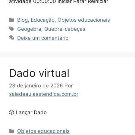
atividade 00:00:00 Iniciar Parar Reiniciar
Categorias
Blog
,
Educação
,
Objetos educacionais
Tags
Geogebra
,
Quebra-cabeças
Deixe um comentário
Dado virtual
23 de janeiro de 2026
Por
saladeaulaestendida.com.br
🎲 Lançar Dado
Categorias
Objetos educacionais