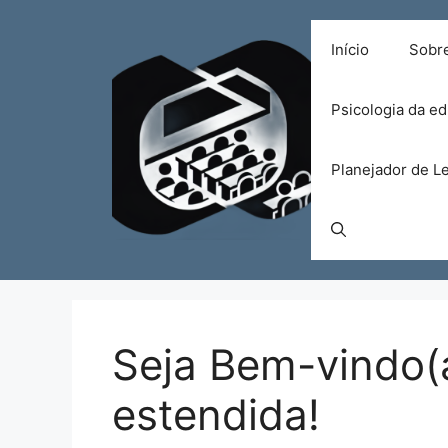
Pular
para
Início
Sobr
o
conteúdo
Psicologia da e
Planejador de Le
Seja Bem-vindo(a
estendida!