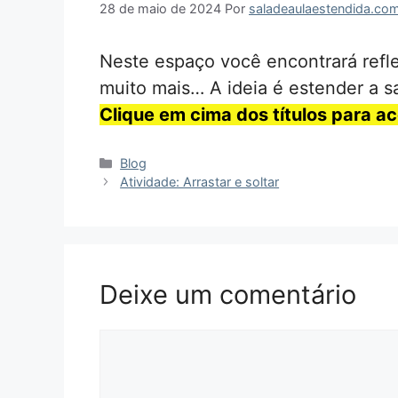
28 de maio de 2024
Por
saladeaulaestendida.com
Neste espaço você encontrará refle
muito mais… A ideia é estender a s
Clique em cima dos títulos para a
Categorias
Blog
Atividade: Arrastar e soltar
Deixe um comentário
Comentário