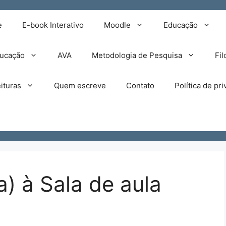
e
E-book Interativo
Moodle
Educação
ducação
AVA
Metodologia de Pesquisa
Fil
ituras
Quem escreve
Contato
Política de pr
) à Sala de aula