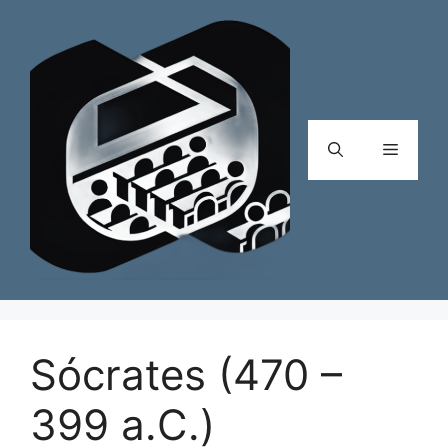
Pular
para
o
conteúdo
Menu
Sócrates (470 –
399 a.C.)