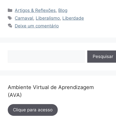
Categorias
Artigos & Reflexões
,
Blog
Tags
Carnaval
,
Liberalismo
,
Liberdade
Deixe um comentário
Pesquisar
Pesquisar
Ambiente Virtual de Aprendizagem
(AVA)
Clique para acesso