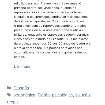
religião para isso. Preveem-se três exames. O
primeiro ocorre aos vinte anos, quando os
reprovados são encaminhados para atividades
laborais, e os aprovados continuam mais dez anos
de estudo e capacitação. O segundo ocorre aos
trinta anos, com os reprovados sendo orientados
para funções de auxiliares executivos e oficiais
militares, enquanto os aprovados seguem por mais
cinco anos de estudo de Filosofia. O último exame
dura quinze anos (dos 35 aos 50 anos de idade) e é
a prova da vida real. Os poucos aprovados são
automaticamente convertidos em governantes do
estado.
Ler mais
Categorias
Filosofia
Tags
pedagógica
,
Platão
,
psicológica
,
solução
,
utopia