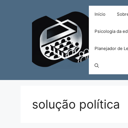
Pular
para
Início
Sobr
o
conteúdo
Psicologia da e
Planejador de Le
solução política