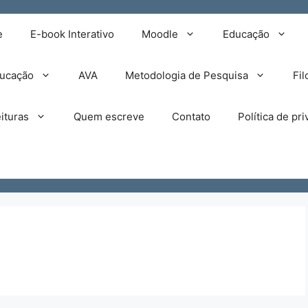
e
E-book Interativo
Moodle
Educação
ducação
AVA
Metodologia de Pesquisa
Fil
ituras
Quem escreve
Contato
Política de pr