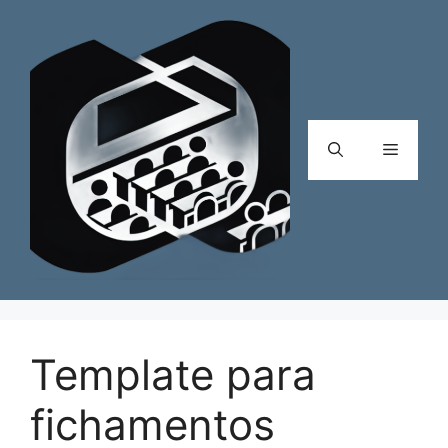
Pular
para
o
conteúdo
Menu
Template para
fichamentos