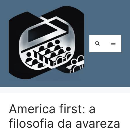
Pular
para
o
conteúdo
Menu
America first: a
filosofia da avareza