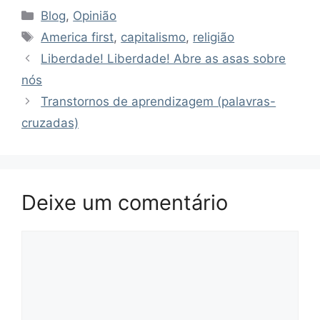
Categorias
Blog
,
Opinião
Tags
America first
,
capitalismo
,
religião
Liberdade! Liberdade! Abre as asas sobre
nós
Transtornos de aprendizagem (palavras-
cruzadas)
Deixe um comentário
Comentário