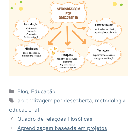
Categorias
Blog
,
Educação
Tags
aprendizagem por descoberta
,
metodologia
educacional
Quadro de relações filosóficas
Aprendizagem baseada em projetos