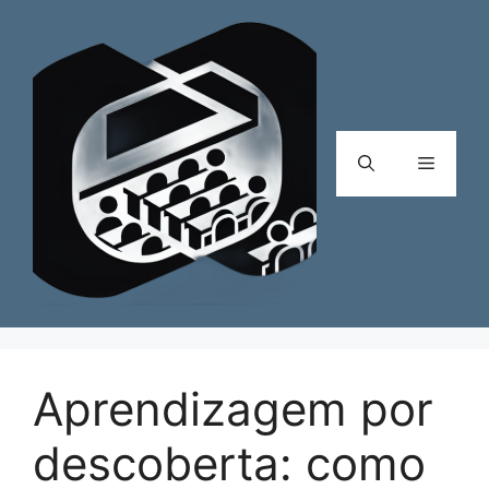
Pular
para
o
conteúdo
Menu
Aprendizagem por
descoberta: como