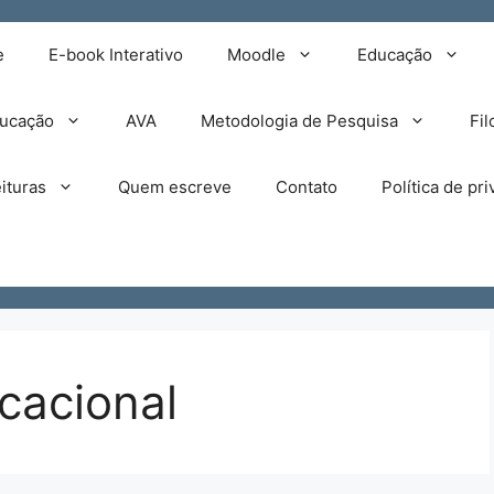
e
E-book Interativo
Moodle
Educação
ducação
AVA
Metodologia de Pesquisa
Fil
ituras
Quem escreve
Contato
Política de pr
cacional