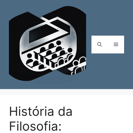
Pular
para
o
conteúdo
Menu
História da
Filosofia: