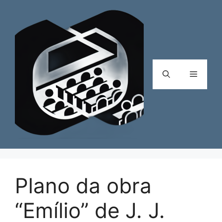
Pular
para
o
conteúdo
Menu
Plano da obra
“Emílio” de J. J.