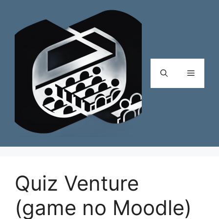
Pular
para
o
conteúdo
Menu
Quiz Venture
(game no Moodle)