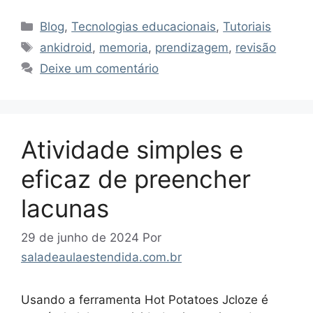
Categorias
Blog
,
Tecnologias educacionais
,
Tutoriais
Tags
ankidroid
,
memoria
,
prendizagem
,
revisão
Deixe um comentário
Atividade simples e
eficaz de preencher
lacunas
29 de junho de 2024
Por
saladeaulaestendida.com.br
Usando a ferramenta Hot Potatoes Jcloze é