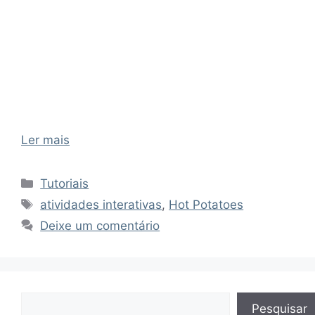
Ler mais
Categorias
Tutoriais
Tags
atividades interativas
,
Hot Potatoes
Deixe um comentário
Pesquisar
Pesquisar